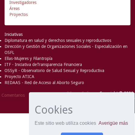
Investigadores
Áreas
Proyectos
Iniciativas
Diplomatura en salud y derechos sexuales y reproductivos
Dirección y Gestión de Organizaciones Sociales - Especialización en
OSFL
Ellas-Mujeres y Filantropía
ITF - Iniciativa deTransparencia Financiera
OSSyR - Observatorio de Salud Sexual y Reproductiva
Proyecto ATICA
REDAAS - Red de Acceso al Aborto Seguro
DSpace Software
Copyright © 2002-
Comentarios
2008
MIT
and
Hewlett-Packard
- Extensión mantenida y
Cookies
optimizado por
Este sitio web utiliza cookies
Averigüe más