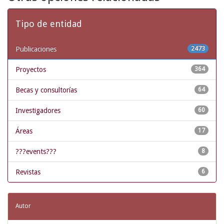
Tipo de entidad
Publicaciones
2473
Proyectos
364
Becas y consultorías
64
Investigadores
60
Áreas
17
???events???
8
Revistas
6
Autor