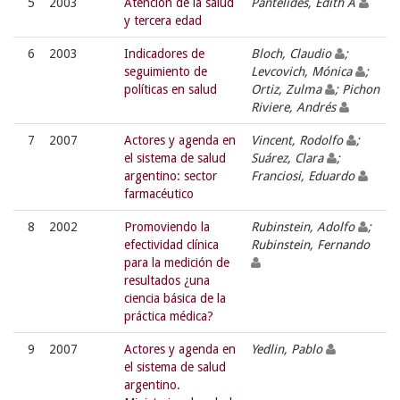
5
2003
Atención de la salud
Pantelides, Edith A
y tercera edad
6
2003
Indicadores de
Bloch, Claudio
;
seguimiento de
Levcovich, Mónica
;
políticas en salud
Ortiz, Zulma
; Pichon
Riviere, Andrés
7
2007
Actores y agenda en
Vincent, Rodolfo
;
el sistema de salud
Suárez, Clara
;
argentino: sector
Franciosi, Eduardo
farmacéutico
8
2002
Promoviendo la
Rubinstein, Adolfo
;
efectividad clínica
Rubinstein, Fernando
para la medición de
resultados ¿una
ciencia básica de la
práctica médica?
9
2007
Actores y agenda en
Yedlin, Pablo
el sistema de salud
argentino.