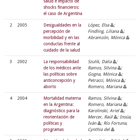
salud e impacto de
shocks financieros:
el caso de Argentina
2
2005
Desigualdades en la
López, Elsa
;
percepción de
Findling, Liliana
;
morbilidad y en las
Abramzón, Mónica
conductas frente al
cuidado de la salud
3
2002
La responsabilidad
Szulik, Dalia
;
de los médicos ante
Ramos, Silvina
;
las políticas sobre
Gogna, Mónica
;
anticoncepción y
Petracci, Mónica
;
aborto
Romero, Mariana
4
2004
Mortalidad materna
Ramos, Silvina
;
en la Argentina:
Romero, Mariana
;
diagnóstico para la
Karolinski, Ariel
;
reorientación de
Mercer, Raúl
; Insúa,
políticas y
Iván
; Río Fortuna,
programas
Cynthia del