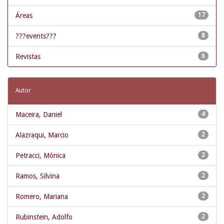
Áreas
17
???events???
8
Revistas
6
Autor
Maceira, Daniel
4
Alazraqui, Marcio
2
Petracci, Mónica
2
Ramos, Silvina
2
Romero, Mariana
2
Rubinstein, Adolfo
2