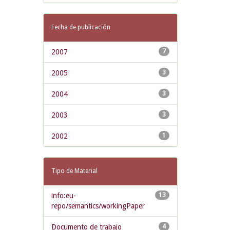
Fecha de publicación
2007
7
2005
3
2004
3
2003
3
2002
1
Tipo de Material
info:eu-
13
repo/semantics/workingPaper
Documento de trabajo
4