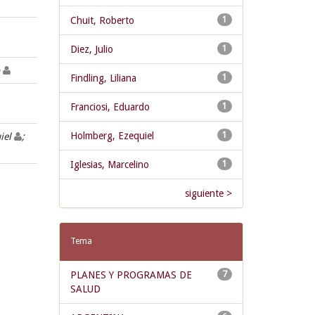
Chuit, Roberto
1
Diez, Julio
1
o
Findling, Liliana
1
Franciosi, Eduardo
1
Holmberg, Ezequiel
1
iel
;
Iglesias, Marcelino
1
siguiente >
Tema
PLANES Y PROGRAMAS DE
7
SALUD