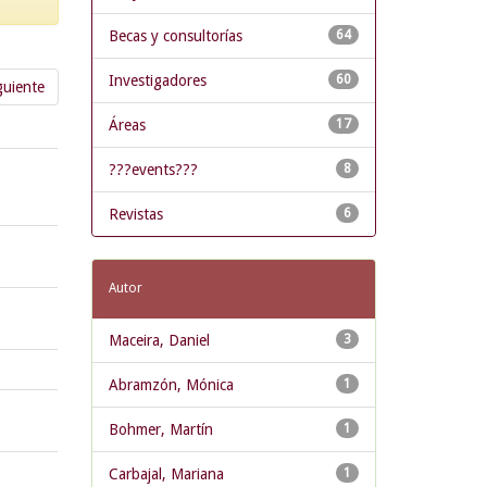
Becas y consultorías
64
Investigadores
60
guiente
Áreas
17
???events???
8
Revistas
6
Autor
Maceira, Daniel
3
Abramzón, Mónica
1
Bohmer, Martín
1
Carbajal, Mariana
1