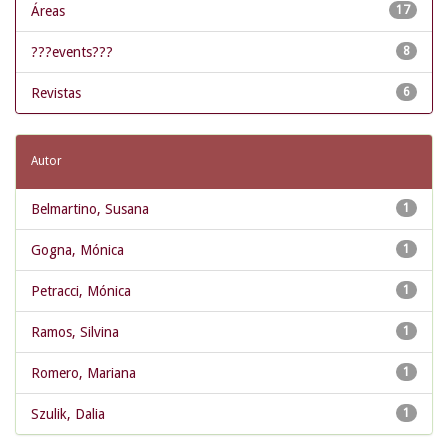
Áreas
17
???events???
8
Revistas
6
Autor
Belmartino, Susana
1
Gogna, Mónica
1
Petracci, Mónica
1
Ramos, Silvina
1
Romero, Mariana
1
Szulik, Dalia
1