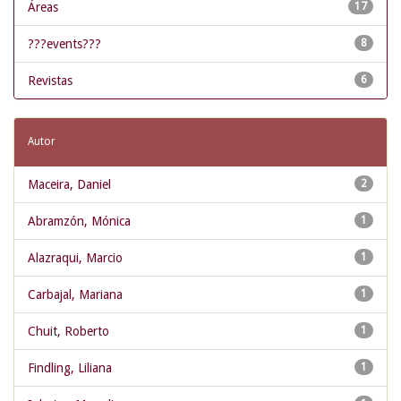
Áreas
17
???events???
8
Revistas
6
Autor
Maceira, Daniel
2
Abramzón, Mónica
1
Alazraqui, Marcio
1
Carbajal, Mariana
1
Chuit, Roberto
1
Findling, Liliana
1