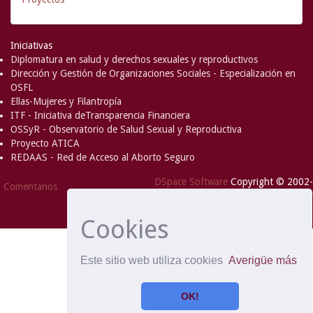
Iniciativas
Diplomatura en salud y derechos sexuales y reproductivos
Dirección y Gestión de Organizaciones Sociales - Especialización en
OSFL
Ellas-Mujeres y Filantropía
ITF - Iniciativa deTransparencia Financiera
OSSyR - Observatorio de Salud Sexual y Reproductiva
Proyecto ATICA
REDAAS - Red de Acceso al Aborto Seguro
DSpace Software
Copyright © 2002-
Comentarios
2008
MIT
and
Hewlett-Packard
- Extensión mantenida y
optimizado por
Cookies
Este sitio web utiliza cookies
Averigüe más
OK!