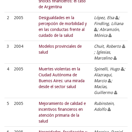
shocks financieros: el caso
de Argentina
2
2005
Desigualdades en la
López, Elsa
;
percepción de morbilidad y
Findling, Liliana
en las conductas frente al
; Abramzón,
cuidado de la salud
Mónica
3
2004
Modelos provinciales de
Chuit, Roberto
salud
; Iglesias,
Marcelino
4
2005
Muertes violentas en la
Spinelli, Hugo
;
Ciudad Autónoma de
Alazraqui,
Buenos Aires: una mirada
Marcio
;
desde el sector salud
Macías,
Guillermo
5
2005
Mejoramiento de calidad e
Rubinstein,
incentivos financieros en
Adolfo
atención primaria de la
salud