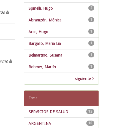
Spinelli, Hugo
2
ardo
Abramzón, Mónica
1
Arce, Hugo
1
Bargalló, María Lía
1
Belmartino, Susana
1
lermo
Bohmer, Martín
1
siguiente >
Tema
SERVICIOS DE SALUD
13
ARGENTINA
10