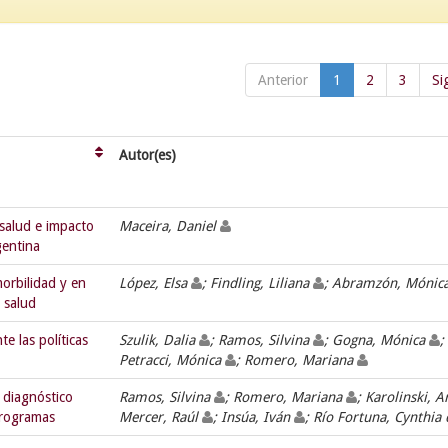
Anterior
1
2
3
Si
Autor(es)
salud e impacto
Maceira, Daniel
gentina
orbilidad y en
López, Elsa
; Findling, Liliana
; Abramzón, Mónic
 salud
e las políticas
Szulik, Dalia
; Ramos, Silvina
; Gogna, Mónica
;
Petracci, Mónica
; Romero, Mariana
 diagnóstico
Ramos, Silvina
; Romero, Mariana
; Karolinski, A
 programas
Mercer, Raúl
; Insúa, Iván
; Río Fortuna, Cynthia