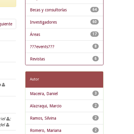
Becas y consultorías
64
Investigadores
60
guiente
Áreas
17
???events???
8
Revistas
6
Autor
a
Maceira, Daniel
3
Alazraqui, Marcio
2
Ramos, Silvina
2
riel
;
 del
Romero, Mariana
2