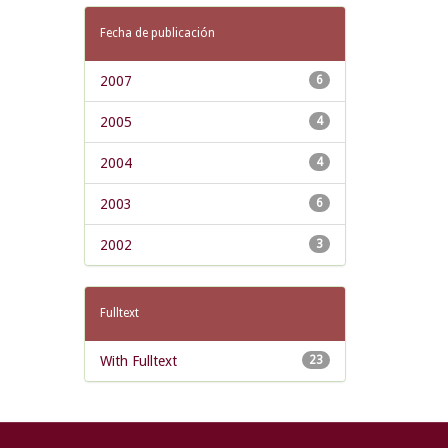
Fecha de publicación
2007
6
2005
4
2004
4
2003
6
2002
3
Fulltext
With Fulltext
23