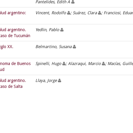
Pantelides, Edith A
alud argentino:
Vincent, Rodolfo
; Suárez, Clara
; Franciosi, Edu
alud argentino.
Yedlin, Pablo
l caso de Tucumán
iglo XX.
Belmartino, Susana
tónoma de Buenos
Spinelli, Hugo
; Alazraqui, Marcio
; Macías, Guil
lud
alud argentino.
Llaya, Jorge
 caso de Salta