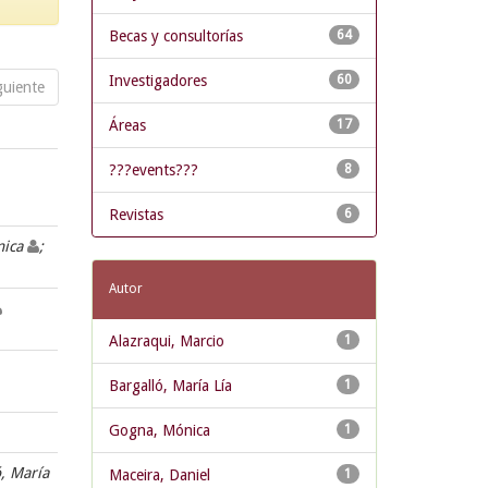
Becas y consultorías
64
Investigadores
60
guiente
Áreas
17
???events???
8
Revistas
6
nica
;
Autor
Alazraqui, Marcio
1
Bargalló, María Lía
1
Gogna, Mónica
1
ó, María
Maceira, Daniel
1