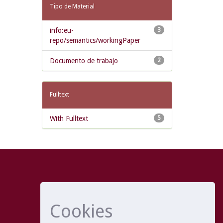
Tipo de Material
info:eu-
3
repo/semantics/workingPaper
Documento de trabajo
2
Fulltext
With Fulltext
5
Cookies