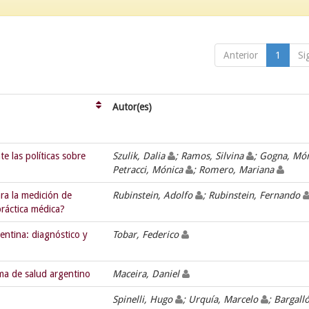
Anterior
1
Si
Autor(es)
e las políticas sobre
Szulik, Dalia
; Ramos, Silvina
; Gogna, Mó
Petracci, Mónica
; Romero, Mariana
ara la medición de
Rubinstein, Adolfo
; Rubinstein, Fernando
práctica médica?
entina: diagnóstico y
Tobar, Federico
ema de salud argentino
Maceira, Daniel
Spinelli, Hugo
; Urquía, Marcelo
; Bargall