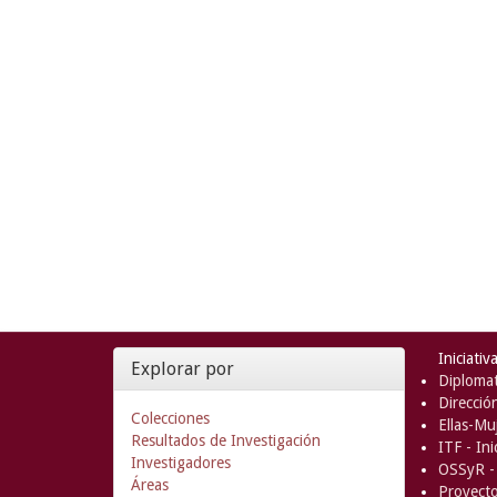
Iniciativ
Explorar por
Diplomat
Direcció
Colecciones
Ellas-Muj
Resultados de Investigación
ITF - In
Investigadores
OSSyR - 
Áreas
Proyect