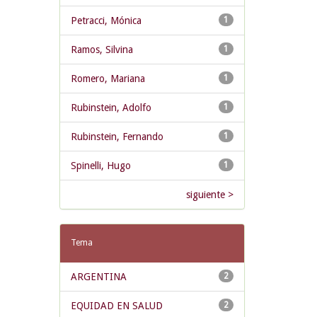
Petracci, Mónica
1
Ramos, Silvina
1
Romero, Mariana
1
Rubinstein, Adolfo
1
Rubinstein, Fernando
1
Spinelli, Hugo
1
siguiente >
Tema
ARGENTINA
2
EQUIDAD EN SALUD
2