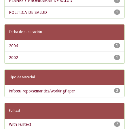
PLANES Y PROGRAMAS DE SALUD
1
POLITICA DE SALUD
1
Fecha de publicación
2004
1
2002
1
Tipo de Material
info:eu-repo/semantics/workingPaper
2
Fulltext
With Fulltext
2