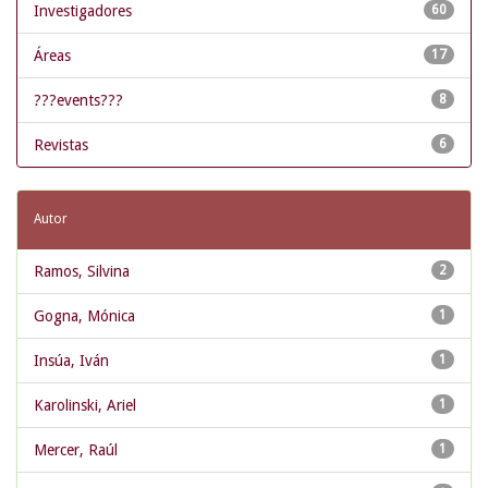
Investigadores
60
Áreas
17
???events???
8
Revistas
6
Autor
Ramos, Silvina
2
Gogna, Mónica
1
Insúa, Iván
1
Karolinski, Ariel
1
Mercer, Raúl
1