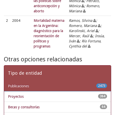
las políticas sobre
Mónica
; Petracci,
anticoncepción y
Mónica
; Romero,
aborto
Mariana
2
2004
Mortalidad materna
Ramos, Silvina
;
en la Argentina:
Romero, Mariana
;
diagnóstico para la
Karolinski, Ariel
;
reorientación de
Mercer, Raúl
; Insúa,
políticas y
Iván
; Río Fortuna,
programas
Cynthia del
Otras opciones relacionadas
Tipo de entidad
Publicaciones
2473
Proyectos
364
Becas y consultorías
64