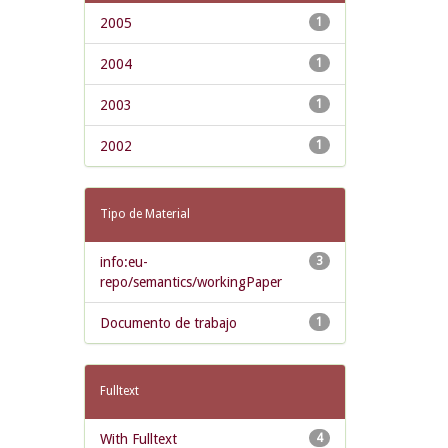
2005
1
2004
1
2003
1
2002
1
Tipo de Material
info:eu-
3
repo/semantics/workingPaper
Documento de trabajo
1
Fulltext
With Fulltext
4