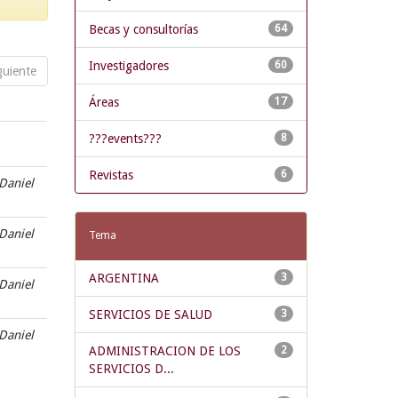
Becas y consultorías
64
Investigadores
60
guiente
Áreas
17
???events???
8
Revistas
6
 Daniel
 Daniel
Tema
ARGENTINA
3
 Daniel
SERVICIOS DE SALUD
3
 Daniel
ADMINISTRACION DE LOS
2
SERVICIOS D...