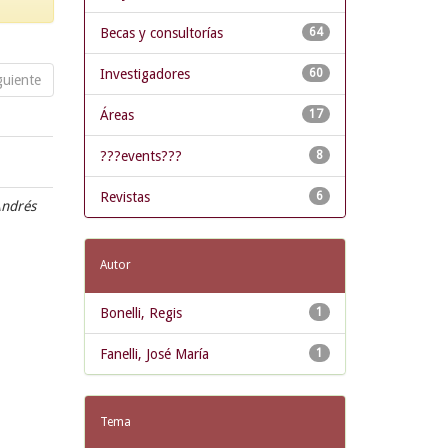
Becas y consultorías
64
Investigadores
60
guiente
Áreas
17
???events???
8
Revistas
6
Andrés
Autor
Bonelli, Regis
1
Fanelli, José María
1
Tema