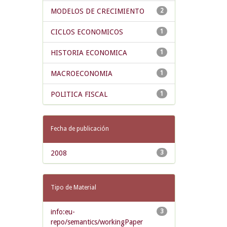
MODELOS DE CRECIMIENTO
2
CICLOS ECONOMICOS
1
HISTORIA ECONOMICA
1
MACROECONOMIA
1
POLITICA FISCAL
1
Fecha de publicación
2008
3
Tipo de Material
info:eu-
3
repo/semantics/workingPaper