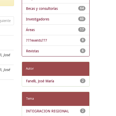
Becas y consultorías
64
Investigadores
60
guiente
Áreas
17
???events???
8
Revistas
6
i, José
Autor
i, José
Fanelli, José María
2
Tema
INTEGRACION REGIONAL
2