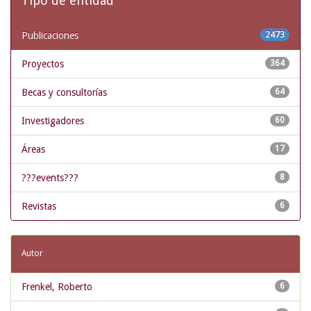
Tipo de entidad
Publicaciones
2473
Proyectos
364
Becas y consultorías
64
Investigadores
60
Áreas
17
???events???
8
Revistas
6
Autor
Frenkel, Roberto
6