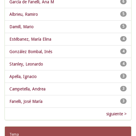
García de Fanelli, Ana M
6
Albrieu, Ramiro
5
Damill, Mario
5
Estébanez, María Elina
4
González Bombal, Inés
4
Stanley, Leonardo
4
Apella, Ignacio
3
Campetella, Andrea
3
Fanelli, José María
3
siguiente >
Tema