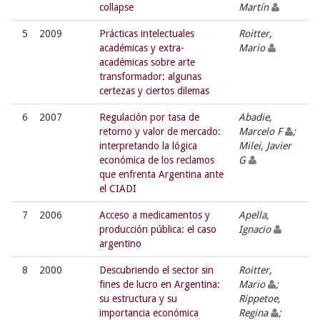
collapse
Martín
5
2009
Prácticas intelectuales
Roitter,
académicas y extra-
Mario
académicas sobre arte
transformador: algunas
certezas y ciertos dilemas
6
2007
Regulación por tasa de
Abadie,
retorno y valor de mercado:
Marcelo F
;
interpretando la lógica
Milei, Javier
económica de los reclamos
G
que enfrenta Argentina ante
el CIADI
7
2006
Acceso a medicamentos y
Apella,
producción pública: el caso
Ignacio
argentino
8
2000
Descubriendo el sector sin
Roitter,
fines de lucro en Argentina:
Mario
;
su estructura y su
Rippetoe,
importancia económica
Regina
;