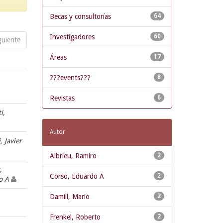
Becas y consultorías
64
Investigadores
60
guiente
Áreas
17
???events???
8
Revistas
6
i,
Autor
i, Javier
Albrieu, Ramiro
2
,
Corso, Eduardo A
2
do A
Damill, Mario
2
Frenkel, Roberto
2