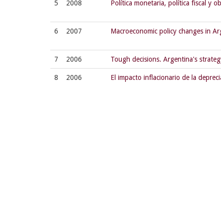
5
2008
Política monetaria, política fiscal y
6
2007
Macroeconomic policy changes in Arg
7
2006
Tough decisions. Argentina's strateg
8
2006
El impacto inflacionario de la depre