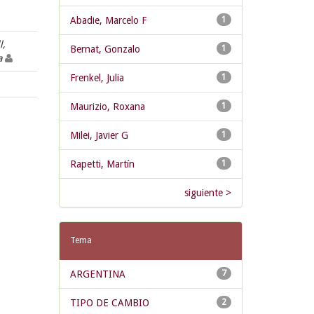
Abadie, Marcelo F
1
l,
Bernat, Gonzalo
1
na
Frenkel, Julia
1
Maurizio, Roxana
1
Milei, Javier G
1
Rapetti, Martín
1
siguiente >
Tema
ARGENTINA
7
TIPO DE CAMBIO
2