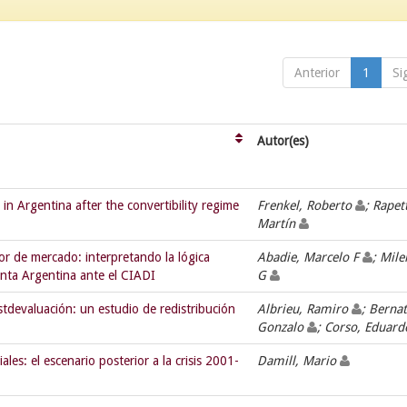
Anterior
1
Si
Autor(es)
in Argentina after the convertibility regime
Frenkel, Roberto
; Rapett
Martín
or de mercado: interpretando la lógica
Abadie, Marcelo F
; Mile
nta Argentina ante el CIADI
G
tdevaluación: un estudio de redistribución
Albrieu, Ramiro
; Bernat
Gonzalo
; Corso, Eduar
ales: el escenario posterior a la crisis 2001-
Damill, Mario