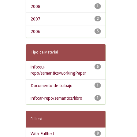
2008
1
2007
2
2006
5
Tipo de Material
info:eu-
6
repo/semantics/workingPaper
Documento de trabajo
1
info:ar-repo/semantics/libro
1
Fulltext
With Fulltext
8