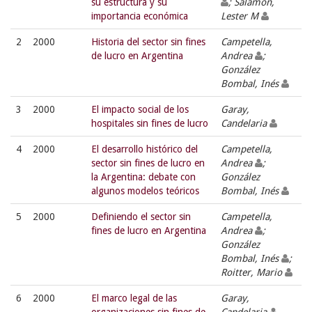
su estructura y su
; Salamon,
importancia económica
Lester M
2
2000
Historia del sector sin fines
Campetella,
de lucro en Argentina
Andrea
;
González
Bombal, Inés
3
2000
El impacto social de los
Garay,
hospitales sin fines de lucro
Candelaria
4
2000
El desarrollo histórico del
Campetella,
sector sin fines de lucro en
Andrea
;
la Argentina: debate con
González
algunos modelos teóricos
Bombal, Inés
5
2000
Definiendo el sector sin
Campetella,
fines de lucro en Argentina
Andrea
;
González
Bombal, Inés
;
Roitter, Mario
6
2000
El marco legal de las
Garay,