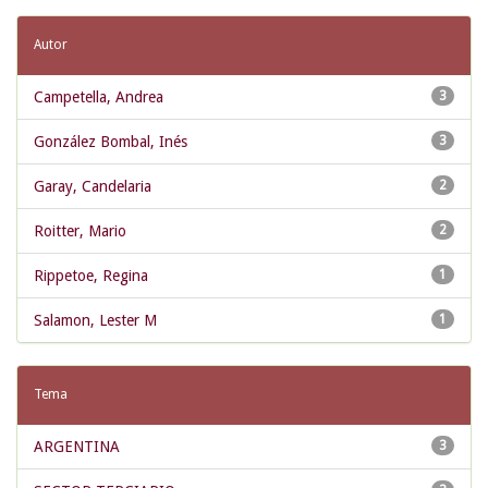
Autor
Campetella, Andrea
3
González Bombal, Inés
3
Garay, Candelaria
2
Roitter, Mario
2
Rippetoe, Regina
1
Salamon, Lester M
1
Tema
ARGENTINA
3