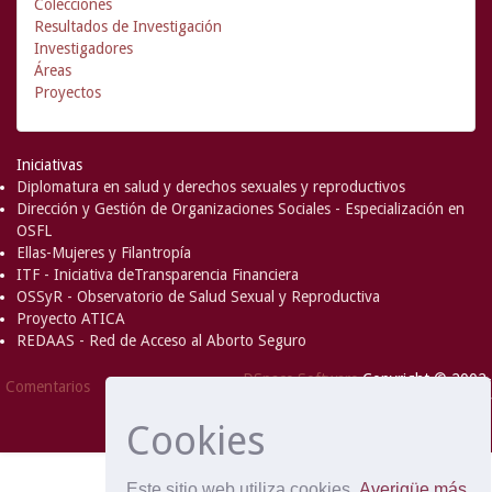
Colecciones
Resultados de Investigación
Investigadores
Áreas
Proyectos
Iniciativas
Diplomatura en salud y derechos sexuales y reproductivos
Dirección y Gestión de Organizaciones Sociales - Especialización en
OSFL
Ellas-Mujeres y Filantropía
ITF - Iniciativa deTransparencia Financiera
OSSyR - Observatorio de Salud Sexual y Reproductiva
Proyecto ATICA
REDAAS - Red de Acceso al Aborto Seguro
DSpace Software
Copyright © 2002-
Comentarios
2008
MIT
and
Hewlett-Packard
- Extensión mantenida y
Cookies
optimizado por
Este sitio web utiliza cookies
Averigüe más