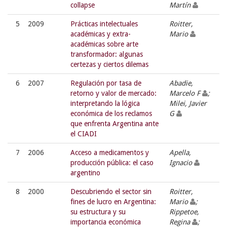
collapse
Martín
5
2009
Prácticas intelectuales
Roitter,
académicas y extra-
Mario
académicas sobre arte
transformador: algunas
certezas y ciertos dilemas
6
2007
Regulación por tasa de
Abadie,
retorno y valor de mercado:
Marcelo F
;
interpretando la lógica
Milei, Javier
económica de los reclamos
G
que enfrenta Argentina ante
el CIADI
7
2006
Acceso a medicamentos y
Apella,
producción pública: el caso
Ignacio
argentino
8
2000
Descubriendo el sector sin
Roitter,
fines de lucro en Argentina:
Mario
;
su estructura y su
Rippetoe,
importancia económica
Regina
;