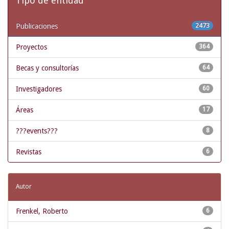
Tipo de entidad
Publicaciones
2473
Proyectos
364
Becas y consultorías
64
Investigadores
60
Áreas
17
???events???
8
Revistas
6
Autor
Frenkel, Roberto
6