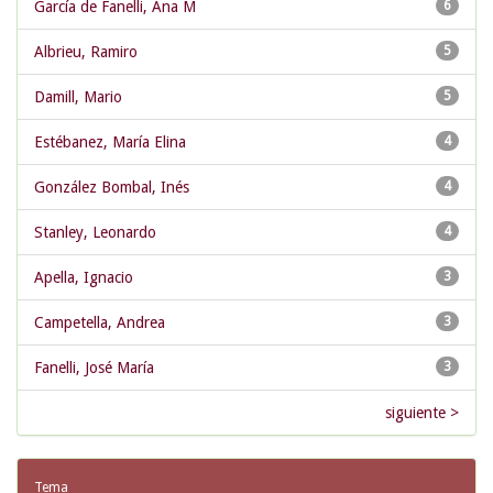
García de Fanelli, Ana M
6
Albrieu, Ramiro
5
Damill, Mario
5
Estébanez, María Elina
4
González Bombal, Inés
4
Stanley, Leonardo
4
Apella, Ignacio
3
Campetella, Andrea
3
Fanelli, José María
3
siguiente >
Tema