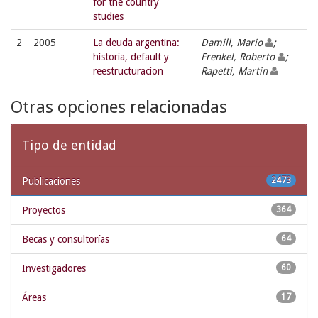
for the country
studies
2
2005
La deuda argentina:
Damill, Mario
;
historia, default y
Frenkel, Roberto
;
reestructuracion
Rapetti, Martin
Otras opciones relacionadas
Tipo de entidad
Publicaciones
2473
Proyectos
364
Becas y consultorías
64
Investigadores
60
Áreas
17