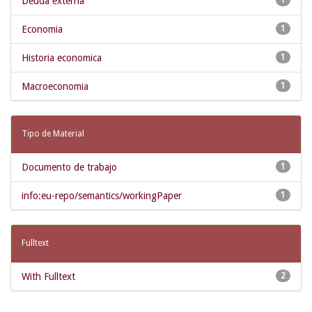
Deuda externa
1
Economia
1
Historia economica
1
Macroeconomia
1
Tipo de Material
Documento de trabajo
1
info:eu-repo/semantics/workingPaper
1
Fulltext
With Fulltext
2