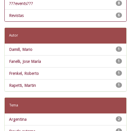
???events???
8
Revistas
6
Autor
Damill, Mario
1
Fanelli, Jose María
1
Frenkel, Roberto
1
Rapetti, Martin
1
Tema
Argentina
2