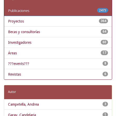
Publicaciones
2473
Proyectos
364
Becas y consultorías
64
Investigadores
60
Áreas
17
???events???
8
Revistas
6
Autor
Campetella, Andrea
3
Garay, Candelaria
1