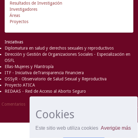
Resultados de Investigación
Investigadores
Áreas
Proyectos
Iniciativas
Diplomatura en salud y derechos sexuales y reproductivos
Dirección y Gestión de Organizaciones Sociales - Especialización en
OSFL
Ellas-Mujeres y Filantropía
ITF - Iniciativa deTransparencia Financiera
OSSyR - Observatorio de Salud Sexual y Reproductiva
Proyecto ATICA
REDAAS - Red de Acceso al Aborto Seguro
DSpace Software
Copyright © 2002-
Comentarios
2008
MIT
and
Hewlett-Packard
- Extensión mantenida y
Cookies
optimizado por
Este sitio web utiliza cookies
Averigüe más