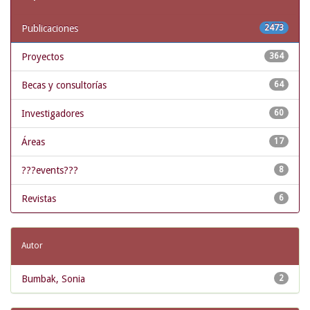
Publicaciones
2473
Proyectos
364
Becas y consultorías
64
Investigadores
60
Áreas
17
???events???
8
Revistas
6
Autor
Bumbak, Sonia
2