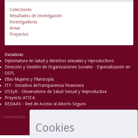
Colecciones
Resultados de Investigación
Investigadores
Áreas
Proyectos
Iniciativas
Diplomatura en salud y derechos sexuales y reproductivos
Dirección y Gestión de Organizaciones Sociales - Especialización en
OSFL
Ellas-Mujeres y Filantropía
ITF - Iniciativa deTransparencia Financiera
OSSyR - Observatorio de Salud Sexual y Reproductiva
Proyecto ATICA
REDAAS - Red de Acceso al Aborto Seguro
DSpace Software
Copyright © 2002-
Comentarios
2008
MIT
and
Hewlett-Packard
- Extensión mantenida y
Cookies
optimizado por