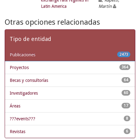
exchange rate regimes in
; Rapetti,
Latin America
Martín
Otras opciones relacionadas
Tipo de entidad
Publicaciones
2473
Proyectos
364
Becas y consultorías
64
Investigadores
60
Áreas
17
???events???
8
Revistas
6