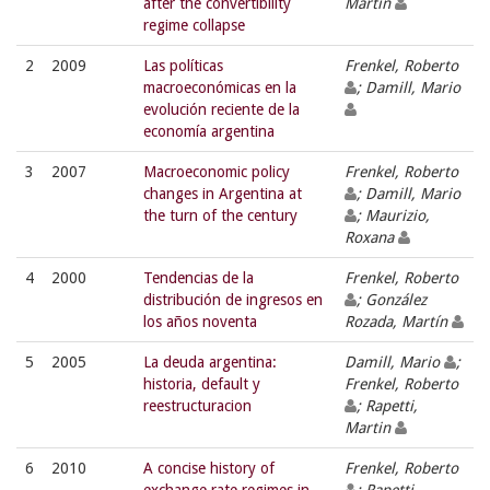
after the convertibility
Martín
regime collapse
2
2009
Las políticas
Frenkel, Roberto
macroeconómicas en la
; Damill, Mario
evolución reciente de la
economía argentina
3
2007
Macroeconomic policy
Frenkel, Roberto
changes in Argentina at
; Damill, Mario
the turn of the century
; Maurizio,
Roxana
4
2000
Tendencias de la
Frenkel, Roberto
distribución de ingresos en
; González
los años noventa
Rozada, Martín
5
2005
La deuda argentina:
Damill, Mario
;
historia, default y
Frenkel, Roberto
reestructuracion
; Rapetti,
Martin
6
2010
A concise history of
Frenkel, Roberto