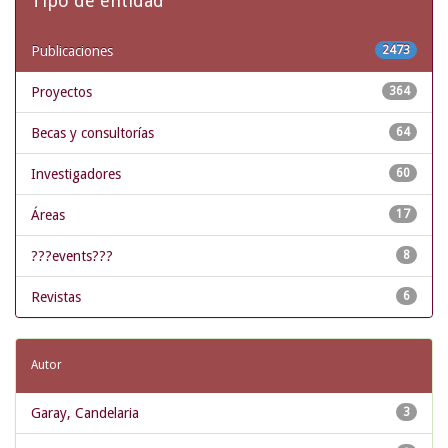
Tipo de entidad
Publicaciones
2473
Proyectos
364
Becas y consultorías
64
Investigadores
60
Áreas
17
???events???
8
Revistas
6
Autor
Garay, Candelaria
3