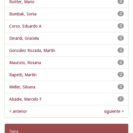
Roitter, Mario
3
Bumbak, Sonia
2
Corso, Eduardo A
2
Dinardi, Graciela
2
González Rozada, Martín
2
Maurizio, Roxana
2
Rapetti, Martín
2
Weller, Silvana
2
Abadie, Marcelo F
1
< anterior
siguiente >
Tema