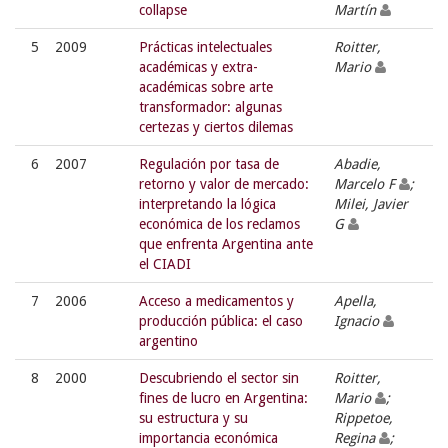
collapse
Martín
5
2009
Prácticas intelectuales
Roitter,
académicas y extra-
Mario
académicas sobre arte
transformador: algunas
certezas y ciertos dilemas
6
2007
Regulación por tasa de
Abadie,
retorno y valor de mercado:
Marcelo F
;
interpretando la lógica
Milei, Javier
económica de los reclamos
G
que enfrenta Argentina ante
el CIADI
7
2006
Acceso a medicamentos y
Apella,
producción pública: el caso
Ignacio
argentino
8
2000
Descubriendo el sector sin
Roitter,
fines de lucro en Argentina:
Mario
;
su estructura y su
Rippetoe,
importancia económica
Regina
;