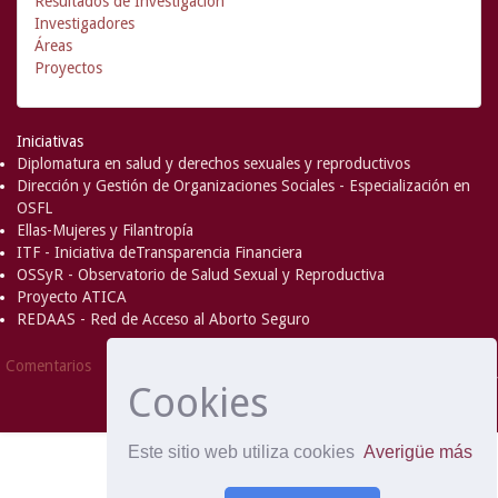
Resultados de Investigación
Investigadores
Áreas
Proyectos
Iniciativas
Diplomatura en salud y derechos sexuales y reproductivos
Dirección y Gestión de Organizaciones Sociales - Especialización en
OSFL
Ellas-Mujeres y Filantropía
ITF - Iniciativa deTransparencia Financiera
OSSyR - Observatorio de Salud Sexual y Reproductiva
Proyecto ATICA
REDAAS - Red de Acceso al Aborto Seguro
DSpace Software
Copyright © 2002-
Comentarios
2008
MIT
and
Hewlett-Packard
- Extensión mantenida y
Cookies
optimizado por
Este sitio web utiliza cookies
Averigüe más