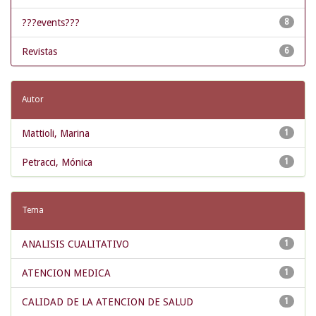
???events???
8
Revistas
6
Autor
Mattioli, Marina
1
Petracci, Mónica
1
Tema
ANALISIS CUALITATIVO
1
ATENCION MEDICA
1
CALIDAD DE LA ATENCION DE SALUD
1