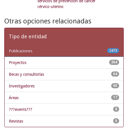
servicios de prevención de cáncer
cérvico-uterino
Otras opciones relacionadas
Tipo de entidad
Publicaciones
2473
Proyectos
364
Becas y consultorías
64
Investigadores
60
Áreas
17
???events???
8
Revistas
6