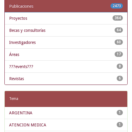
Publicaciones
2473
Proyectos
364
Becas y consultorías
64
Investigadores
60
Áreas
17
???events???
8
Revistas
6
Tema
ARGENTINA
1
ATENCION MEDICA
1