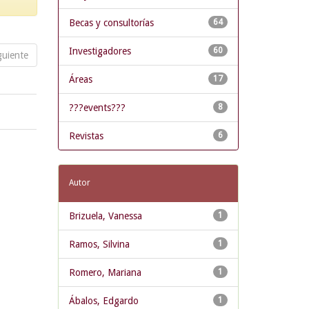
Becas y consultorías
64
Investigadores
60
guiente
Áreas
17
???events???
8
Revistas
6
Autor
Brizuela, Vanessa
1
Ramos, Silvina
1
Romero, Mariana
1
Ábalos, Edgardo
1