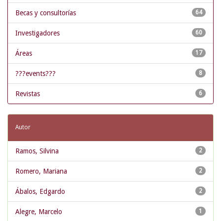
Becas y consultorías
64
Investigadores
60
Áreas
17
???events???
8
Revistas
6
Autor
Ramos, Silvina
2
Romero, Mariana
2
Ábalos, Edgardo
2
Alegre, Marcelo
1