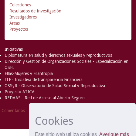
Colecciones
Resultados de Investigación
Investigadores
Áreas
Proyectos
Iniciativas
Diplomatura en salud y derechos sexuales y reproductivos
Dirección y Gestión de Organizaciones Sociales - Especialización en
OSFL
Ellas-Mujeres y Filantropía
ITF - Iniciativa deTransparencia Financiera
OSSyR - Observatorio de Salud Sexual y Reproductiva
Proyecto ATICA
REDAAS - Red de Acceso al Aborto Seguro
DSpace Software
Copyright © 2002-
Comentarios
2008
MIT
and
Hewlett-Packard
- Extensión mantenida y
Cookies
optimizado por
Este sitio web utiliza cookies
Averigüe más