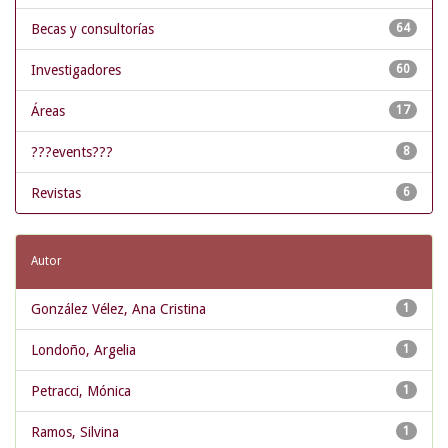
Becas y consultorías
64
Investigadores
60
Áreas
17
???events???
8
Revistas
6
Autor
González Vélez, Ana Cristina
1
Londoño, Argelia
1
Petracci, Mónica
1
Ramos, Silvina
1