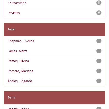
???events???
8
Revistas
6
Autor
Chapman, Evelina
1
Lamas, Marta
1
Ramos, Silvina
1
Romero, Mariana
1
Ábalos, Edgardo
1
Tema