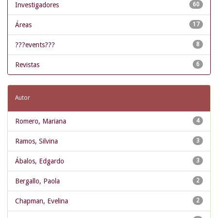
Investigadores
60
Áreas
17
???events???
8
Revistas
6
Autor
Romero, Mariana
4
Ramos, Silvina
3
Ábalos, Edgardo
3
Bergallo, Paola
2
Chapman, Evelina
2