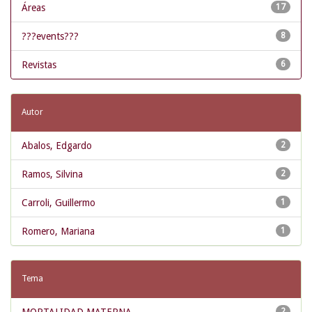
Áreas
17
???events???
8
Revistas
6
Autor
Abalos, Edgardo
2
Ramos, Silvina
2
Carroli, Guillermo
1
Romero, Mariana
1
Tema
2