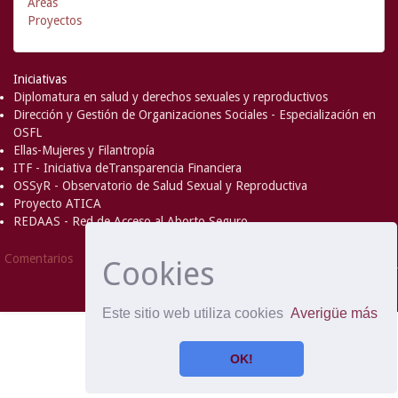
Áreas
Proyectos
Iniciativas
Diplomatura en salud y derechos sexuales y reproductivos
Dirección y Gestión de Organizaciones Sociales - Especialización en
OSFL
Ellas-Mujeres y Filantropía
ITF - Iniciativa deTransparencia Financiera
OSSyR - Observatorio de Salud Sexual y Reproductiva
Proyecto ATICA
REDAAS - Red de Acceso al Aborto Seguro
DSpace Software
Copyright © 2002-
Comentarios
Cookies
2008
MIT
and
Hewlett-Packard
- Extensión mantenida y
optimizado por
Este sitio web utiliza cookies
Averigüe más
OK!