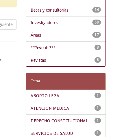
Becas y consultorías
64
Investigadores
60
guiente
Áreas
17
???events???
8
Revistas
6
Tema
ABORTO LEGAL
1
ATENCION MEDICA
1
DERECHO CONSTITUCIONAL
1
SERVICIOS DE SALUD
1