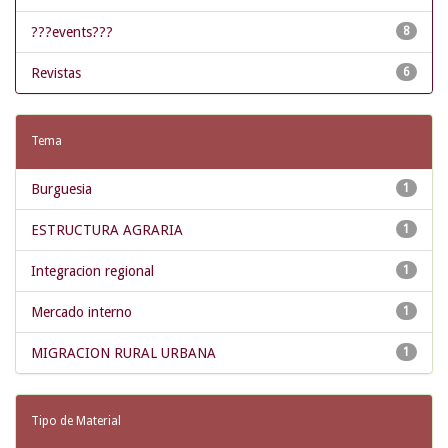
???events???
8
Revistas
6
Tema
Burguesia
1
ESTRUCTURA AGRARIA
1
Integracion regional
1
Mercado interno
1
MIGRACION RURAL URBANA
1
Tipo de Material