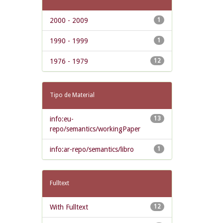
2000 - 2009
1
1990 - 1999
1
1976 - 1979
12
Tipo de Material
info:eu-
13
repo/semantics/workingPaper
info:ar-repo/semantics/libro
1
Fulltext
With Fulltext
12