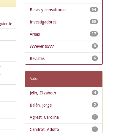
Becas y consultorías
64
Investigadores
60
guiente
Áreas
17
???events???
8
Revistas
6
;
,
Autor
Jelin, Elizabeth
4
Balán, Jorge
2
Agrest, Carolina
1
Canitrot, Adolfo
1