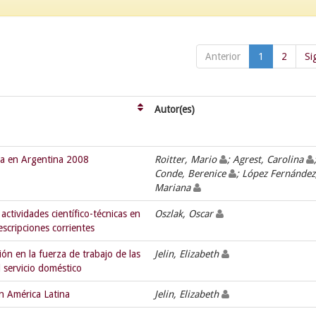
Anterior
1
2
Si
Autor(es)
ada en Argentina 2008
Roitter, Mario
; Agrest, Carolina
Conde, Berenice
; López Fernández
Mariana
 actividades científico-técnicas en
Oszlak, Oscar
escripciones corrientes
ión en la fuerza de trabajo de las
Jelin, Elizabeth
l servicio doméstico
en América Latina
Jelin, Elizabeth