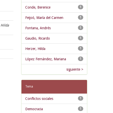
Conde, Berenice
1
Feijoó, María del Carmen
1
, Hilda
Fontana, Andrés
1
Gaudio, Ricardo
1
Herzer, Hilda
1
López Fernández, Mariana
1
siguiente >
Tema
Conflictos sociales
1
Democracia
1