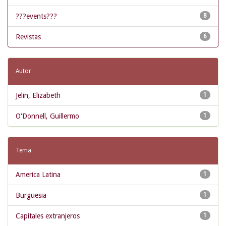
???events???
8
Revistas
6
Autor
Jelin, Elizabeth
1
O'Donnell, Guillermo
1
Tema
America Latina
1
Burguesia
1
Capitales extranjeros
1