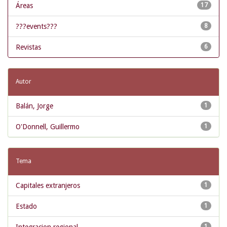
Áreas
17
???events???
8
Revistas
6
Autor
Balán, Jorge
1
O'Donnell, Guillermo
1
Tema
Capitales extranjeros
1
Estado
1
1