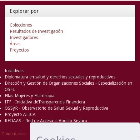
Explorar por
Colecciones
Resultados de Investigación
Investigadores
Áreas
Proyectos
Iniciativas
Diplomatura en salud y derechos sexuales y reproductivos
Dirección y Gestión de Organizaciones Sociales - Especialización en
OSFL
Ellas-Mujeres y Filantropía
ITF - Iniciativa deTransparencia Financiera
OSSyR - Observatorio de Salud Sexual y Reproductiva
Proyecto ATICA
REDAAS - Red de Acceso al Aborto Seguro
DSpace Software
Copyright © 2002-
Comentarios
2008
MIT
and
Hewlett-Packard
- Extensión mantenida y