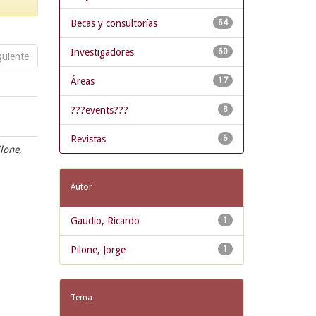
Becas y consultorías
64
Investigadores
60
guiente
Áreas
17
???events???
8
Revistas
6
ilone,
Autor
Gaudio, Ricardo
1
Pilone, Jorge
1
Tema