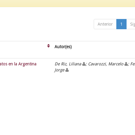
Anterior
1
Si
Autor(es)
atos en la Argentina
De Riz, Liliana
; Cavarozzi, Marcelo
; F
Jorge