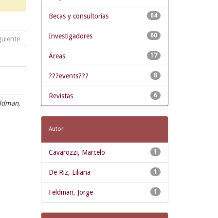
Becas y consultorías
64
Investigadores
60
guiente
Áreas
17
???events???
8
Revistas
6
eldman,
Autor
Cavarozzi, Marcelo
1
De Riz, Liliana
1
Feldman, Jorge
1