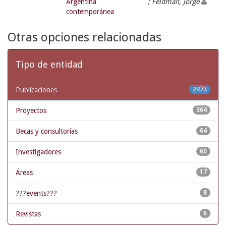
Argentina
; Feldman, Jorge
contemporánea
Otras opciones relacionadas
Tipo de entidad
Publicaciones
2473
Proyectos
364
Becas y consultorías
64
Investigadores
60
Áreas
17
???events???
8
Revistas
6