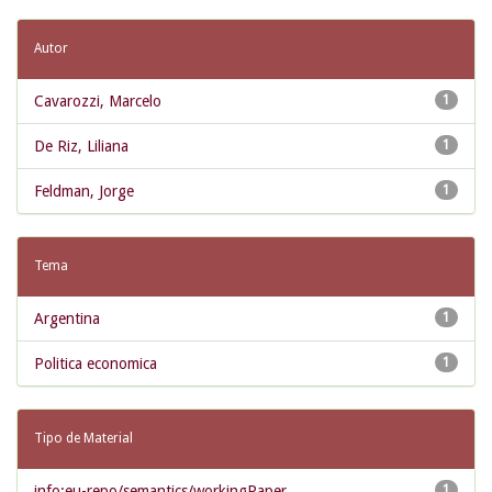
Autor
Cavarozzi, Marcelo
1
De Riz, Liliana
1
Feldman, Jorge
1
Tema
Argentina
1
Politica economica
1
Tipo de Material
info:eu-repo/semantics/workingPaper
1