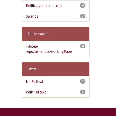
Politica gubernamental
4
Salarios
2
Tipo de Material
info:eu-
4
repo/semantics/workingPaper
Fulltext
No Fulltext
2
With Fulltext
2