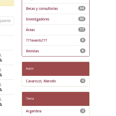
Becas y consultorías
64
Investigadores
60
guiente
Áreas
17
???events???
8
Revistas
6
,
Autor
,
Cavarozzi, Marcelo
4
,
Tema
,
Argentina
4