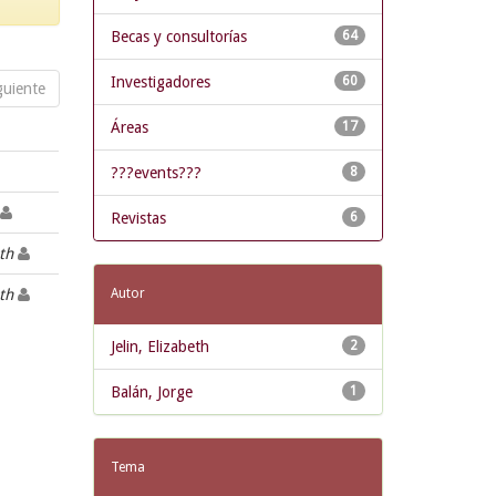
Becas y consultorías
64
Investigadores
60
guiente
Áreas
17
???events???
8
Revistas
6
eth
eth
Autor
Jelin, Elizabeth
2
Balán, Jorge
1
Tema