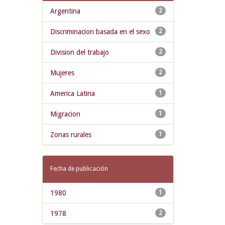
Argentina
2
Discriminacion basada en el sexo
2
Division del trabajo
2
Mujeres
2
America Latina
1
Migracion
1
Zonas rurales
1
Fecha de publicación
1980
1
1978
2