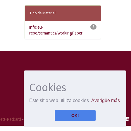
Tipo de Material
info:eu-
3
repo/semantics/workingPaper
Cookies
Este sitio web utiliza cookies
Averigüe más
OK!
ett-Packard
- Extensión mantenida y optimizado por