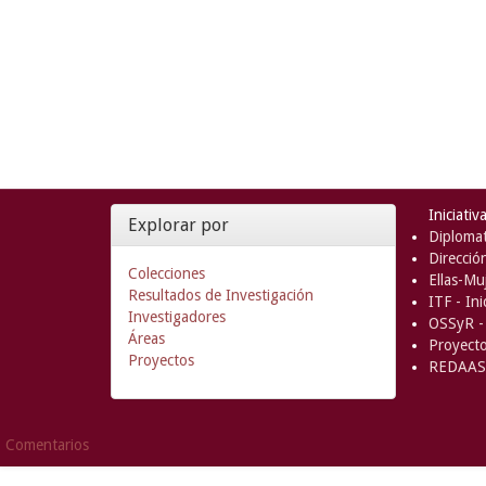
Iniciativ
Explorar por
Diplomat
Direcció
Colecciones
Ellas-Muj
Resultados de Investigación
ITF - In
Investigadores
OSSyR - 
Áreas
Proyect
Proyectos
REDAAS 
Comentarios