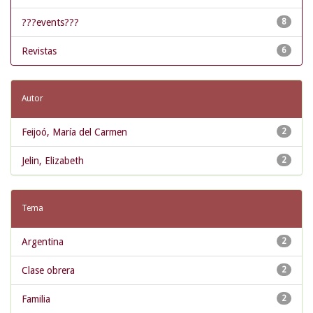
???events???
8
Revistas
6
Autor
Feijoó, María del Carmen
2
Jelin, Elizabeth
2
Tema
Argentina
2
Clase obrera
2
Familia
2