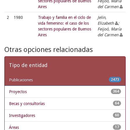
sectores populares de Buenos
Feijoó, María
Aires
del Carmen
2
1980
Trabajo y familia en el ciclo de
Jelin,
vida femenino: el caso de los
Elizabeth
;
sectores populares de Buenos
Feijoó, María
Aires
del Carmen
Otras opciones relacionadas
Tipo de entidad
Publicaciones
2473
Proyectos
364
Becas y consultorías
64
Investigadores
60
Áreas
17