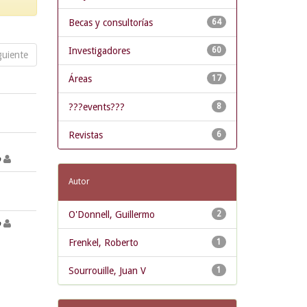
Becas y consultorías
64
Investigadores
60
guiente
Áreas
17
???events???
8
Revistas
6
o
Autor
O'Donnell, Guillermo
2
o
Frenkel, Roberto
1
Sourrouille, Juan V
1