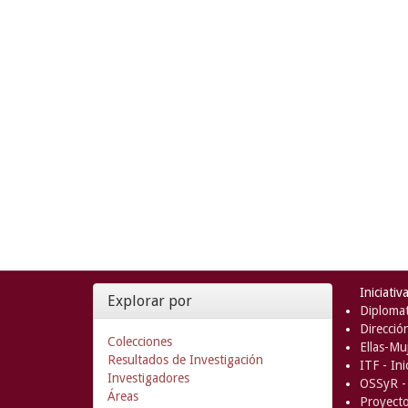
Iniciativ
Explorar por
Diplomat
Direcció
Colecciones
Ellas-Muj
Resultados de Investigación
ITF - In
Investigadores
OSSyR - 
Áreas
Proyect