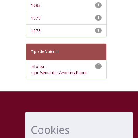
1985
1
1979
1
1978
1
Tipo de Material
info:eu-
3
repo/semantics/workingPaper
Cookies