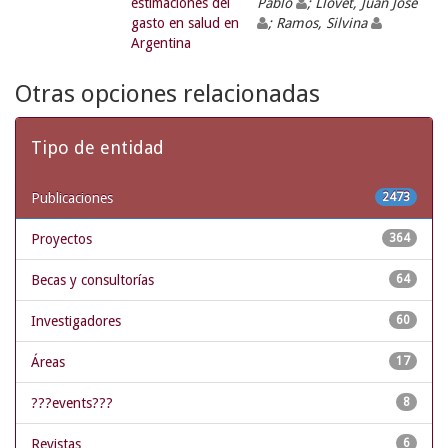
estimaciones del
Pablo
; Llovet, Juan José
gasto en salud en
; Ramos, Silvina
Argentina
Otras opciones relacionadas
Tipo de entidad
Publicaciones
2473
Proyectos
364
Becas y consultorías
64
Investigadores
60
Áreas
17
???events???
8
Revistas
6