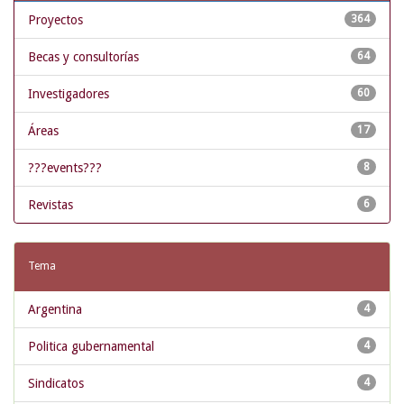
Proyectos
364
Becas y consultorías
64
Investigadores
60
Áreas
17
???events???
8
Revistas
6
Tema
Argentina
4
Politica gubernamental
4
Sindicatos
4