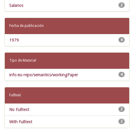
Salarios
2
Fecha de publicación
1979
4
Tipo de Material
info:eu-repo/semantics/workingPaper
4
Fulltext
No Fulltext
2
With Fulltext
2