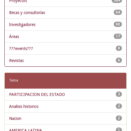
Proyectos
364
Becas y consultorías
64
Investigadores
60
Áreas
17
???events???
8
Revistas
6
Tema
PARTICIPACION DEL ESTADO
3
Analisis historico
2
Nacion
2
AMERICA LATINA
1