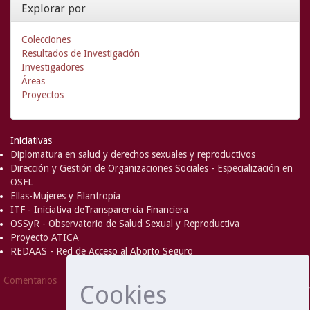
Explorar por
Colecciones
Resultados de Investigación
Investigadores
Áreas
Proyectos
Iniciativas
Diplomatura en salud y derechos sexuales y reproductivos
Dirección y Gestión de Organizaciones Sociales - Especialización en
OSFL
Ellas-Mujeres y Filantropía
ITF - Iniciativa deTransparencia Financiera
OSSyR - Observatorio de Salud Sexual y Reproductiva
Proyecto ATICA
REDAAS - Red de Acceso al Aborto Seguro
DSpace Software
Copyright © 2002-
Comentarios
Cookies
2008
MIT
and
Hewlett-Packard
- Extensión mantenida y
optimizado por