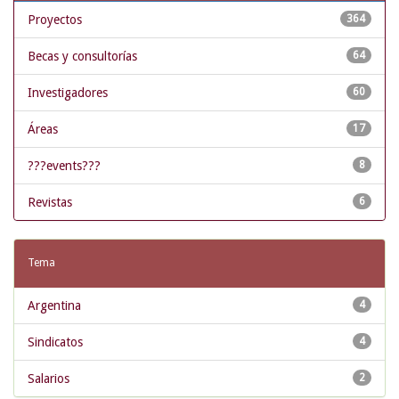
Proyectos
364
Becas y consultorías
64
Investigadores
60
Áreas
17
???events???
8
Revistas
6
Tema
Argentina
4
Sindicatos
4
Salarios
2