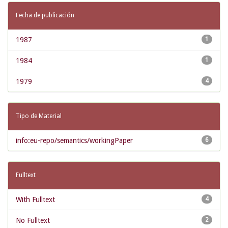
Fecha de publicación
1987
1
1984
1
1979
4
Tipo de Material
info:eu-repo/semantics/workingPaper
6
Fulltext
With Fulltext
4
No Fulltext
2