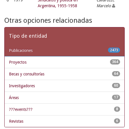
6
1979
Sindicatos y política en
Cavarozzi,
Argentina, 1955-1958
Marcelo
Otras opciones relacionadas
Tipo de entidad
Publicaciones
2473
Proyectos
364
Becas y consultorías
64
Investigadores
60
Áreas
17
???events???
8
Revistas
6