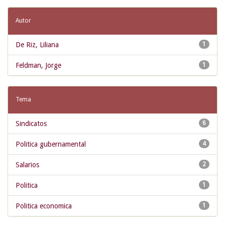
Autor
De Riz, Liliana
1
Feldman, Jorge
1
Tema
Sindicatos
6
Politica gubernamental
4
Salarios
2
Politica
1
Politica economica
1