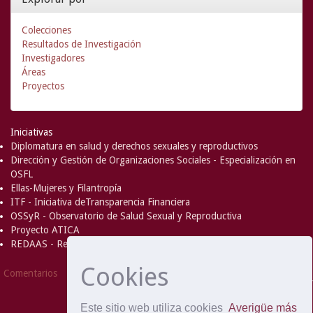
Colecciones
Resultados de Investigación
Investigadores
Áreas
Proyectos
Iniciativas
Diplomatura en salud y derechos sexuales y reproductivos
Dirección y Gestión de Organizaciones Sociales - Especialización en
OSFL
Ellas-Mujeres y Filantropía
ITF - Iniciativa deTransparencia Financiera
OSSyR - Observatorio de Salud Sexual y Reproductiva
Proyecto ATICA
REDAAS - Red de Acceso al Aborto Seguro
Cookies
DSpace Software
Copyright © 2002-
Comentarios
2008
MIT
and
Hewlett-Packard
- Extensión mantenida y
optimizado por
Este sitio web utiliza cookies
Averigüe más