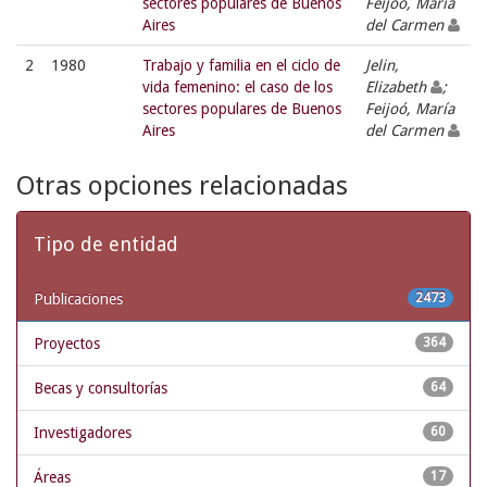
sectores populares de Buenos
Feijoó, María
Aires
del Carmen
2
1980
Trabajo y familia en el ciclo de
Jelin,
vida femenino: el caso de los
Elizabeth
;
sectores populares de Buenos
Feijoó, María
Aires
del Carmen
Otras opciones relacionadas
Tipo de entidad
Publicaciones
2473
Proyectos
364
Becas y consultorías
64
Investigadores
60
Áreas
17