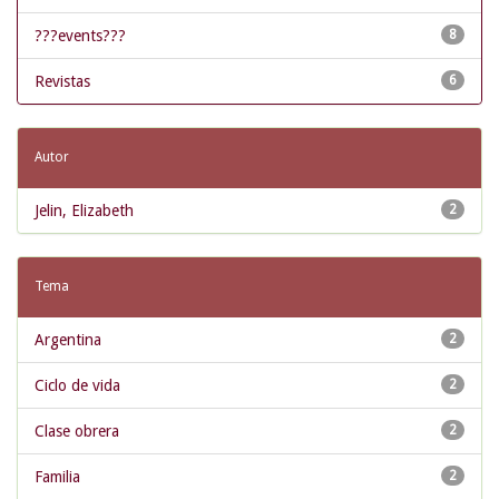
???events???
8
Revistas
6
Autor
Jelin, Elizabeth
2
Tema
Argentina
2
Ciclo de vida
2
Clase obrera
2
Familia
2