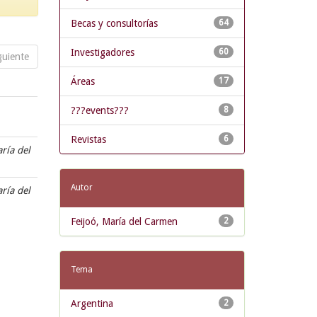
Becas y consultorías
64
Investigadores
60
guiente
Áreas
17
???events???
8
Revistas
6
aría del
Autor
aría del
Feijoó, María del Carmen
2
Tema
Argentina
2