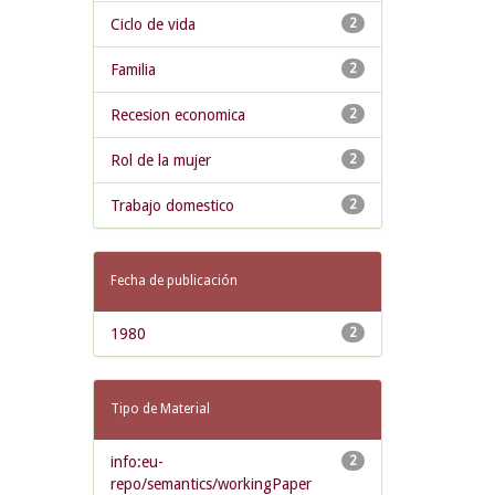
Ciclo de vida
2
Familia
2
Recesion economica
2
Rol de la mujer
2
Trabajo domestico
2
Fecha de publicación
1980
2
Tipo de Material
info:eu-
2
repo/semantics/workingPaper